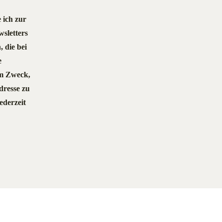
 ich zur
sletters
, die bei
e
em Zweck,
dresse zu
ederzeit